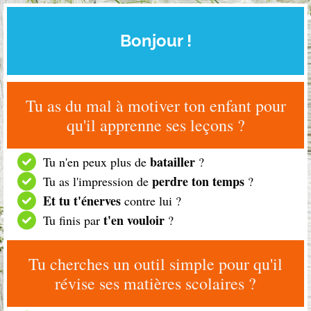
Bonjour !
Tu as du mal à motiver ton enfant pour
qu'il apprenne ses leçons ?
batailler
Tu n'en peux plus de
?
perdre ton temps
Tu as l'impression de
?
Et tu t'énerves
contre lui ?
t'en vouloir
Tu finis par
?
Tu cherches un outil simple pour qu'il
révise ses matières scolaires ?